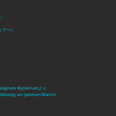
版）
ツアー）
 Magnum Mysteriumより
ksong, arr. Jameson Marvin