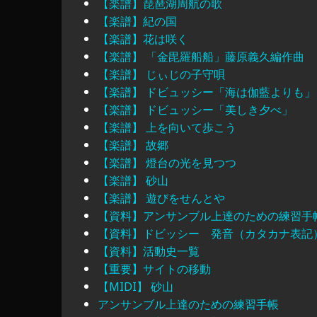
【楽譜】琵琶湖周航の歌
【楽譜】紀の国
【楽譜】花は咲く
【楽譜】 「金毘羅船船」藤原義久編作曲
【楽譜】 じぃじの子守唄
【楽譜】 ドビュッシー「海は伽藍よりも」
【楽譜】 ドビュッシー「美しき夕べ」
【楽譜】 上を向いて歩こう
【楽譜】 故郷
【楽譜】 燈台の光を見つつ
【楽譜】 砂山
【楽譜】 遊びをせんとや
【資料】アンサンブル上達のための練習手
【資料】ドビッシー 発音（カタカナ表記
【資料】活動史一覧
【重要】サイトの移動
【MIDI】 砂山
アンサンブル上達のための練習手帳