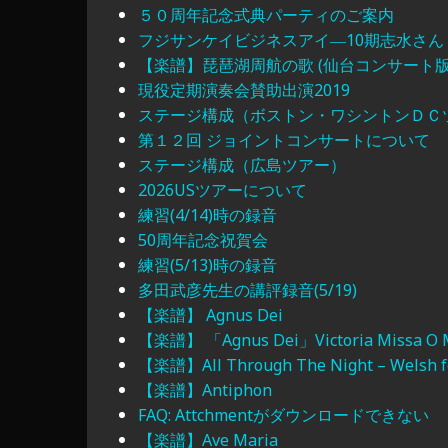
５０周年記念式典パーティのご案内
フジサンケイビジネスアイ―10期志水さん
【楽譜】琵琶湖周航の歌 (仙台コンサート
現役定期演奏会賛助出演2019
ステージ構成（ボストン・ワシントンＤＣ
第１２回 ジョイントコンサートについて
ステージ構成（広島ツアー）
2026USツアーについて
練習(4/14)時の録音
50周年記念祝賀会
練習(5/13)時の録音
多田武彦先生の講評録音(5/19)
【楽譜】 Agnus Dei
【楽譜】 「Agnus Dei」Victoria Missa O
【楽譜】All Through The Night – Welsh fol
【楽譜】Antiphon
FAQ: Attchmentがダウンロードできない
【楽譜】Ave Maria