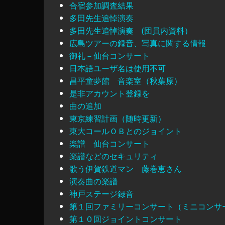
合宿参加調査結果
多田先生追悼演奏
多田先生追悼演奏 (団員内資料）
広島ツアーの録音、写真に関する情報
御礼－仙台コンサート
日本語ユーザ名は使用不可
昌平童夢館 音楽室（秋葉原）
是非アカウント登録を
曲の追加
東京練習計画（随時更新）
東大コールＯＢとのジョイント
楽譜 仙台コンサート
楽譜などのセキュリティ
歌う伊賀鉄道マン 藤巻恵さん
演奏曲の楽譜
神戸ステージ録音
第１回ファミリーコンサート（ミニコンサ
第１０回ジョイントコンサート